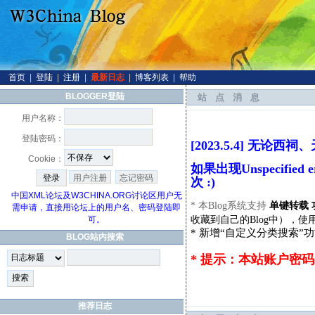
首页
|
登陆
|
注册
|
最新日志
|
博客列表
|
帮助
BLOGGER登陆
站点消息
用户名称：
登陆密码：
[2023.5.4] 无
Cookie：
如果出现Unspecifi
用户注册
忘记密码
次 :)
中国XML论坛及W3CHINA.ORG讨论区用户无
* 本Blog系统支持
单键转载 
需申请，直接用论坛上的用户名、密码登陆即
收藏到自己的Blog中），使
可。
* 新增“自定义分类搜索”
BLOG站内搜索
* 提示：本站账户密
推荐日志