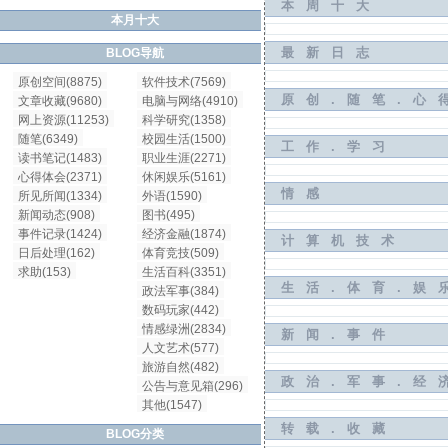
本周十大
本月十大
最新日志
BLOG导航
原创空间(8875)
软件技术(7569)
原创.随笔.心
文章收藏(9680)
电脑与网络(4910)
网上资源(11253)
科学研究(1358)
随笔(6349)
校园生活(1500)
工作.学习
读书笔记(1483)
职业生涯(2271)
心得体会(2371)
休闲娱乐(5161)
情感
所见所闻(1334)
外语(1590)
新闻动态(908)
图书(495)
事件记录(1424)
经济金融(1874)
计算机技术
日后处理(162)
体育竞技(509)
求助(153)
生活百科(3351)
生活.体育.娱
政法军事(384)
数码玩家(442)
情感绿洲(2834)
新闻.事件
人文艺术(577)
旅游自然(482)
政治.军事.经
公告与意见箱(296)
其他(1547)
转载.收藏
BLOG分类