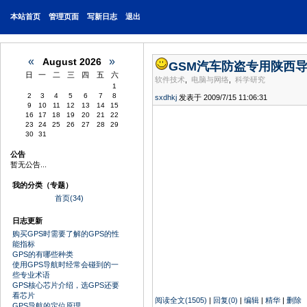
本站首页
管理页面
写新日志
退出
«
»
August 2026
GSM汽车防盗专用陕西
日
一
二
三
四
五
六
软件技术
,
电脑与网络
,
科学研究
1
2
3
4
5
6
7
8
sxdhkj
发表于 2009/7/15 11:06:31
9
10
11
12
13
14
15
16
17
18
19
20
21
22
23
24
25
26
27
28
29
30
31
公告
暂无公告...
我的分类（专题）
首页(34)
日志更新
购买GPS时需要了解的GPS的性
能指标
GPS的有哪些种类
使用GPS导航时经常会碰到的一
些专业术语
GPS核心芯片介绍，选GPS还要
看芯片
阅读全文(1505)
|
回复(0)
|
编辑
|
精华
|
删除
GPS导航的定位原理