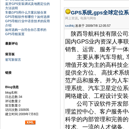
蓝牙GPS安装调试及地图定位的
方法说明
GPS系统,gps全球定位系
车载GPS用什么方案比较合算
GPS导航软件有哪些？如何选择
网上资源
,
电脑与网络
GPS导航行业中语音技术的应用
介绍
sxdhkj
发表于 2009/7/8 12:05:57
如何选购一台符合自己需求的
陕西导航科技有限公司
GPS导航装置
国内GPS业内资深人事
最新评论
销售、运营、服务于一
留言板
主要从事汽车导航, 车载G
签写新留言
增值开发为主的高科技企
提供全方位、 高技术系
链接
范产品和服务。并为人车
理系统、汽车卫星定位系
Blog信息
blog名称:
网络建设、工程设计安
日志总数:34
评论数量:2
公司下设软件开发部、
留言数量:0
访问次数:150935
理监控中心、客户服务中
建立时间:2009年7月8日
科学的内部管理和完善的
技术、一流的人才储备、