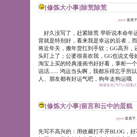
[修炼大小事]
除荒除荒
joyce
发表于 20
好久没写了，赶紧除荒 早听说本命年
背就是特别好，看来我是幸运的后者，
将近年关，搬年货扛到手软；GG高升，
头盯上了；公婆很喜欢我，GG也说丈母
淘宝上买的经典漫画书好好看，掌柜一
说话...... 鸿运当头啊，我都乐得忘乎所
人、朋友都有好运气吧，狗年走狗运哦
阅读全文(7671)
|
回复(1
[修炼大小事]
留言和云中的蛋糕
joyce
发表于 200
先写不高兴的：用收藏打不开BLOG，