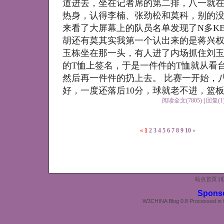
道进去，坐在记者席的第二排，八一就
热身，认得李楠、张劲松和莫科，别的
来看了大屏幕上的队员名单发现了N多K
胡还有莫其实我第一个认出来的是蒋兴权
玉栋坐在那一头，有人进了内场抓住刘
的T恤上签名，于是一件件的T恤就从看
然后再一件件的扔上去。 比赛一开始，
好，一度还落后10分，球就老不进，篮
阅读全文(7805)
|
回复(1
«
1
2
3
4
5
6
7
8
9
10
»
站点首页
|
Spons
W3CHINA Blog 0.8 Processed in 0
《全国人大常委会关于维护互联网安全
苏