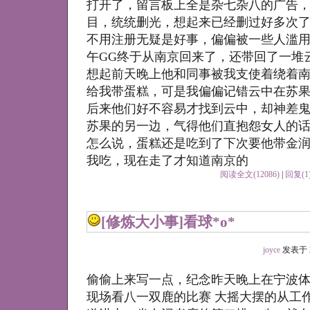
打开了，留言板上全是杂七杂八的广告
目，统统删光，想起来已经删过好多次
不用注册无疑是好事，偏偏被一些人滥用
午GG终于从南京回来了，还带回了一堆
想起前天晚上他和同事被我支使着绕着
给我带蛋糕，可是我偏偏记错云中在苏
后来他们好不容易才找到云中，却神差
苏果的另一边，气得他们直抱怨女人的
怎么说，蛋糕还是吃到了下次要他带金
我吃，现在走了才知道南京的
阅读全文(12086)
|
回复(1
[修炼大小事]
看球*o*
joyce
发表于 200
偷偷上来写一点，纪念昨天晚上在宁波
现场看八一双鹿的比赛 大摇大摆的从工