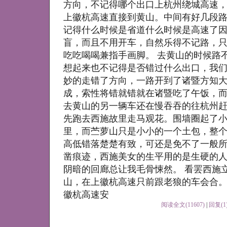
方向，不记得哪个出口上杭州绕城高速
上徽杭高速直接到黄山。中间有好几段
记得什么时候是省道什么时候是高速了
盲，而且不用开车，自然乐得不记路，
吃吃喝喝兼指手画脚。 去黄山的时候路
想起来也不记得是否错过什么出口，我
妙的走错了方向，一路开到了诸暨方知
成，索性将错就错就在诸暨吃了午饭，
去黄山的另一辆车还在慢吞吞的往杭州
先跑去西施故里走马观花。围墙圈起了
里，而苎萝山只是小小的一个土包，整
高低错落楚楚有致，可还是免不了一般
凿痕迹，西施美女的生平用的是生硬的
阴暗的回廊总让我毛骨悚然。 看罢西施
山，在上徽杭高速只前跟老狼的车会合
徽杭高速安
阅读全文(11607)
|
回复(1