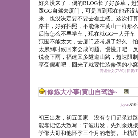
好久没来了，偶的BLOG长了好多草，赶
跟GG自驾去厦门，可是直到现在他还没
来，也没决定要不要去看土楼。这次打
路书，好好拍照，不能像在黄山一样那么
后悔怎么不早学车，现在就GG一人开车
范围不能太大，去厦门还考虑了好久，
太累到时候回来会成问题。慢慢开吧，
说会下雨，福建又多隧道山路，超速限制
享受假期吧，回来了就要忙装修偶的小
阅读全文(7389)
|
回复(1
[修炼大小事]
黄山自驾游~
joyce
发表于 2
初三出发，初五回家。没有专门记录过
能靠记忆大致写：宁波出发，先到余姚接
学邵大哥和他怀孕三个月的老婆。上杭