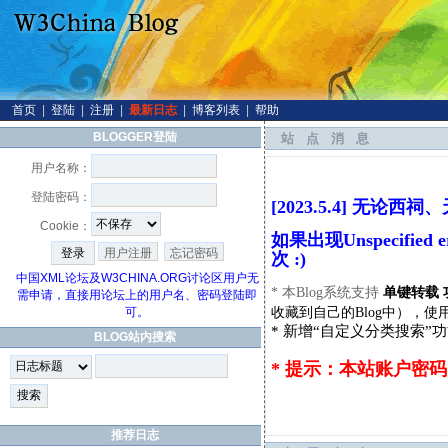
首页
|
登陆
|
注册
|
最新日志
|
博客列表
|
帮助
BLOGGER登陆
站点消息
用户名称：
登陆密码：
[2023.5.4] 无
Cookie：
如果出现Unspecifi
用户注册
忘记密码
次 :)
中国XML论坛及W3CHINA.ORG讨论区用户无
* 本Blog系统支持
单键转载 
需申请，直接用论坛上的用户名、密码登陆即
收藏到自己的Blog中），使
可。
* 新增“自定义分类搜索”
BLOG站内搜索
* 提示：本站账户密
推荐日志