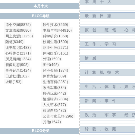
本周十大
本月十大
最新日志
BLOG导航
原创空间(8875)
软件技术(7569)
原创.随笔.心
文章收藏(9680)
电脑与网络(4910)
网上资源(11253)
科学研究(1358)
随笔(6349)
校园生活(1500)
工作.学习
读书笔记(1483)
职业生涯(2271)
心得体会(2371)
休闲娱乐(5161)
情感
所见所闻(1334)
外语(1590)
新闻动态(908)
图书(495)
事件记录(1424)
经济金融(1874)
计算机技术
日后处理(162)
体育竞技(509)
求助(153)
生活百科(3351)
生活.体育.娱
政法军事(384)
数码玩家(442)
情感绿洲(2834)
新闻.事件
人文艺术(577)
旅游自然(482)
政治.军事.经
公告与意见箱(296)
其他(1547)
转载.收藏
BLOG分类