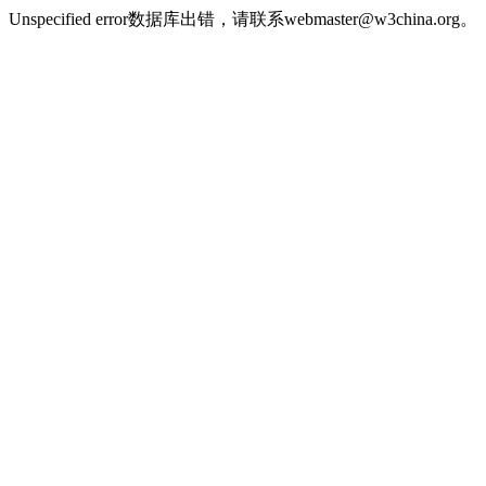
Unspecified error数据库出错，请联系webmaster@w3china.org。