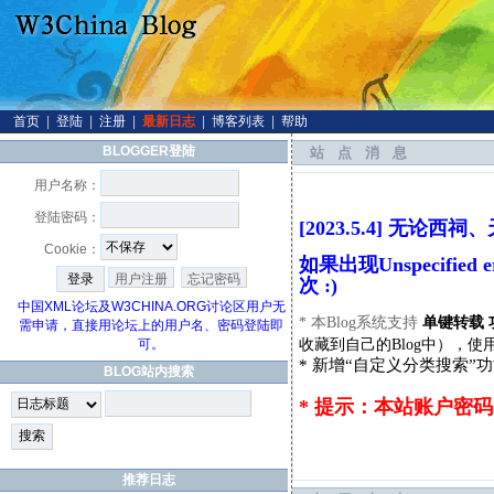
首页
|
登陆
|
注册
|
最新日志
|
博客列表
|
帮助
BLOGGER登陆
站点消息
用户名称：
登陆密码：
[2023.5.4] 无
Cookie：
如果出现Unspecifi
用户注册
忘记密码
次 :)
中国XML论坛及W3CHINA.ORG讨论区用户无
* 本Blog系统支持
单键转载 
需申请，直接用论坛上的用户名、密码登陆即
收藏到自己的Blog中），使
可。
* 新增“自定义分类搜索”
BLOG站内搜索
* 提示：本站账户密
推荐日志