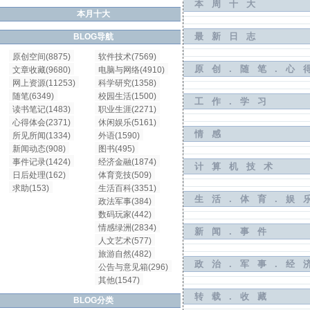
本周十大
本月十大
最新日志
BLOG导航
原创空间(8875)
软件技术(7569)
原创.随笔.心
文章收藏(9680)
电脑与网络(4910)
网上资源(11253)
科学研究(1358)
随笔(6349)
校园生活(1500)
工作.学习
读书笔记(1483)
职业生涯(2271)
心得体会(2371)
休闲娱乐(5161)
情感
所见所闻(1334)
外语(1590)
新闻动态(908)
图书(495)
事件记录(1424)
经济金融(1874)
计算机技术
日后处理(162)
体育竞技(509)
求助(153)
生活百科(3351)
生活.体育.娱
政法军事(384)
数码玩家(442)
情感绿洲(2834)
新闻.事件
人文艺术(577)
旅游自然(482)
政治.军事.经
公告与意见箱(296)
其他(1547)
转载.收藏
BLOG分类