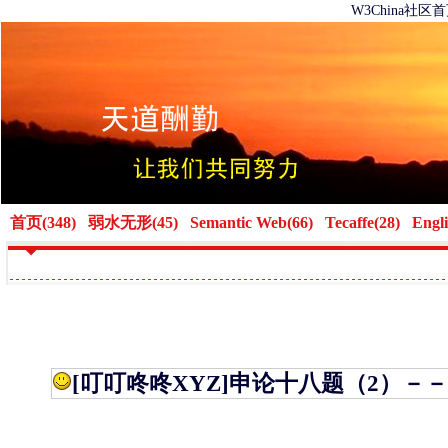
W3China社区
首页(348)
弱水无形(45)
Semantic Web(66)
Tecaffe(28)
Engli
[叮叮咚咚XYZ]
申论十八题（2）－－