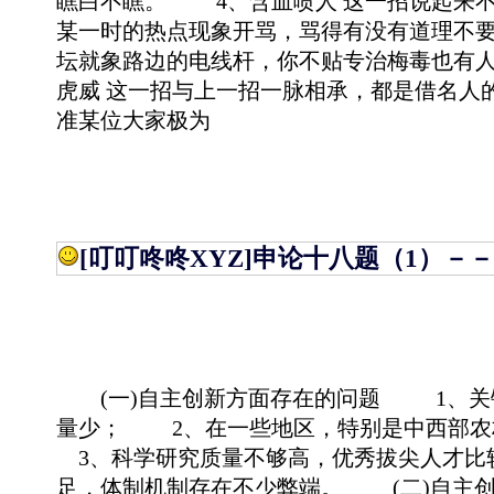
瞧白不瞧。 4、含血喷人 这一招说起来
某一时的热点现象开骂，骂得有没有道理不
坛就象路边的电线杆，你不贴专治梅毒也有
虎威 这一招与上一招一脉相承，都是借名人
准某位大家极为
[叮叮咚咚XYZ]
申论十八题（1）－
(一)自主创新方面存在的问题 1、关
量少； 2、在一些地区，特别是中西部
3、科学研究质量不够高，优秀拔尖人才比
足，体制机制存在不少弊端。 (二)自主