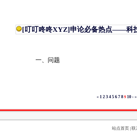
[叮叮咚咚XYZ]
申论必备热点——科
一、问题
«
1
2
3
4
5
6
7
8
10
›
»
9
站点首页
联
|