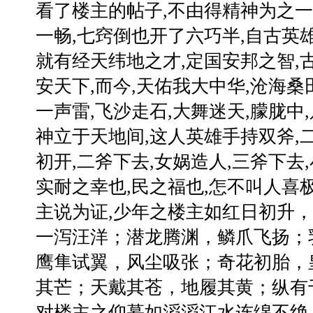
看了楼主的帖子,不由得精神为之一
一畅,七窍倒也开了六巧半,自古英雄
就有经天纬地之才,定国安邦之智,
安天下,而今,天佑我大中华,沧海桑田
一声雷,飞沙走石,大舞迷天,朦胧中
神立于天地间,这人英雄手持双斧,二
初开,二斧下去,女娲造人,三斧下去
实耐之幸也,民之福也,怎不叫人喜极而泣
主说为证,少年之楼主如红日初升
一泻汪洋；潜龙腾渊，鳞爪飞扬；
鹰隼试翼，风尘吸张；奇花初胎，
其芒；天戴其苍，地履其黄；纵有
对楼主之仰慕如滔滔江水连绵不绝,