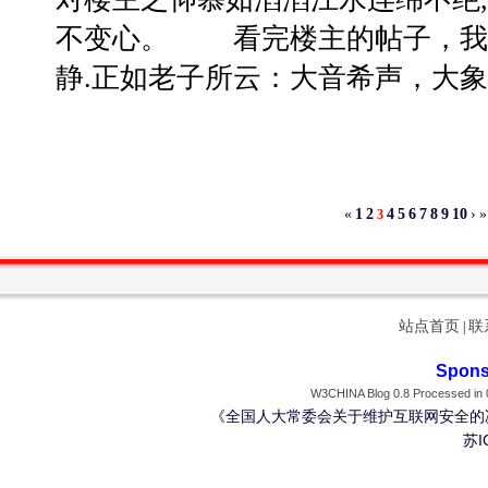
不变心。 看完楼主的帖子，我
静.正如老子所云：大音希声，大象
«
1
2
4
5
6
7
8
9
10
›
»
3
站点首页
联
|
Spons
W3CHINA Blog 0.8 Processed in 0
《全国人大常委会关于维护互联网安全的
苏I