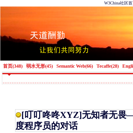
W3China社区
首页(348)
弱水无形(45)
Semantic Web(66)
Tecaffe(28)
Engli
[叮叮咚咚XYZ]
无知者无畏
度程序员的对话