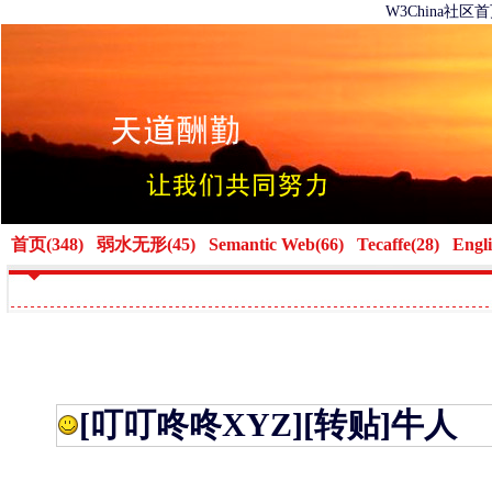
W3China社区
首页(348)
弱水无形(45)
Semantic Web(66)
Tecaffe(28)
Engli
[叮叮咚咚XYZ]
[转贴]牛人