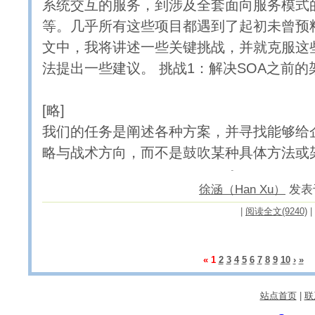
系统交互的服务，到涉及全套面向服务模式
等。几乎所有这些项目都遇到了起初未曾预
文中，我将讲述一些关键挑战，并就克服这
法提出一些建议。 挑战1：解决SOA之前的
[略]
我们的任务是阐述各种方案，并寻找能够给
略与战术方向，而不是鼓吹某种具体方法或架构
徐涵（Han Xu）
发表于 
|
阅读全文(9240)
|
«
1
2
3
4
5
6
7
8
9
10
›
»
站点首页
|
联