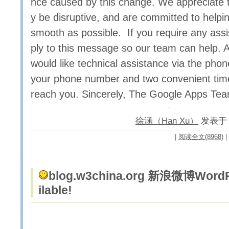
nce caused by this change. We appreciate t
y be disruptive, and are committed to helpi
smooth as possible. If you require any assi
ply to this message so our team can help. Ad
would like technical assistance via the phon
your phone number and two convenient ti
reach you. Sincerely, The Google Apps Te
徐涵（Han Xu）
发表于 20
|
阅读全文(8968)
|
blog.w3china.org 新浪微博Word
ilable!