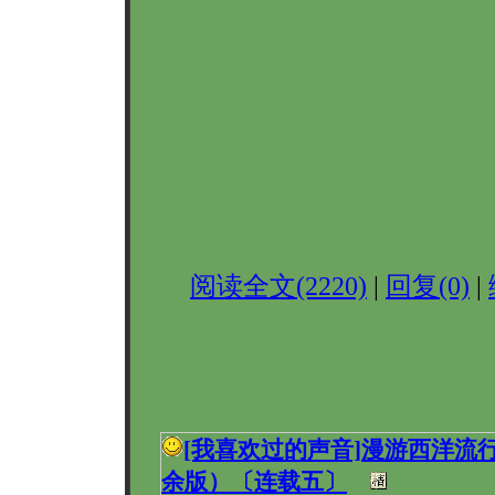
阅读全文(2220)
|
回复(0)
|
[我喜欢过的声音]
漫游西洋流
余版）〔连载五〕