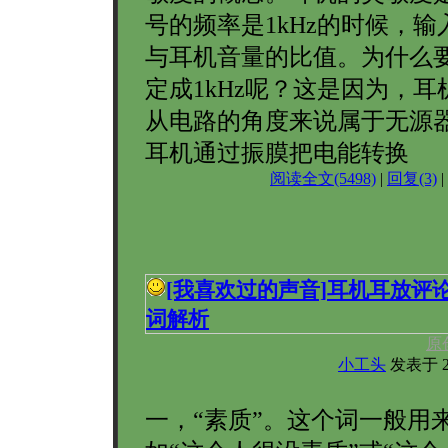
号的频率是1kHz的时候，
与耳机音量的比值。为什么
定成1kHz呢？这是因为，
从电路的角度来说属于无源
耳机通过振膜把电能转换
阅读全文(5498)
|
回复(3)
|
[我喜欢过的声音]
耳机耳放评
词解析
原
小工头
发表于 200
一，“素质”。这个词一般用