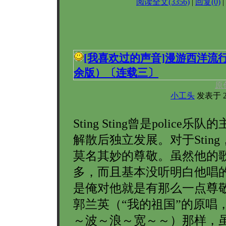
阅读全文(3356)
|
回复(0)
|
[我喜欢过的声音]
漫游西洋流
余版）〔连载三〕
原
小工头
发表于 200
Sting Sting曾是police乐
解散后独立发展。对于Stin
莫名其妙的尊敬。虽然他的
多，而且基本没听明白他唱
是俺对他就是有那么一点尊
郭兰英（“我的祖国”的原唱
～波～浪～宽～～）那样，