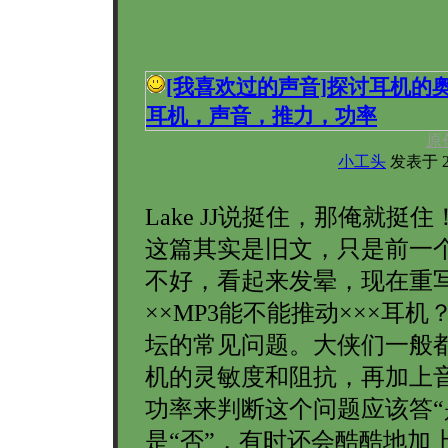
[我喜欢过的声音]
探讨耳机的
耳机，声音，推力，功率
原
小工头
发表于 200
Lake JJ说挺住，那俺就挺住
这篇其实是旧文，只是前一
不好，看起来发晕，现在重写
××MP3能不能推动×××耳机
坛的常见问题。大侠们一般
机的灵敏度和阻抗，再加上
功率来判断这个问题应该答“
是“否”，有时还会酷酷地加