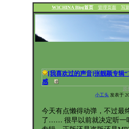
W3CHINA Blog首页
管理页面
写
[我喜欢过的声音]
张靓颖专辑“Th
感
原
小工头
发表于 2006
今天有点懒得动弹，不过最
了…… 很早以前就决定听一