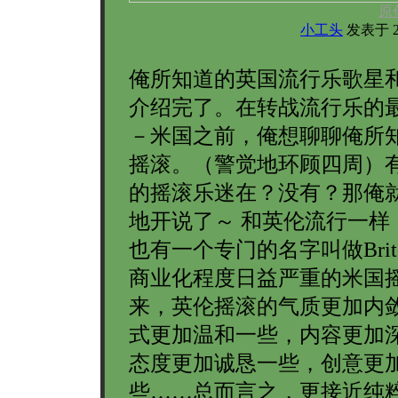
原
小工头
发表于 200
俺所知道的英国流行乐歌星
介绍完了。在转战流行乐的
－米国之前，俺想聊聊俺所
摇滚。（警觉地环顾四周）
的摇滚乐迷在？没有？那俺
地开说了～ 和英伦流行一样
也有一个专门的名字叫做Brit-
商业化程度日益严重的米国
来，英伦摇滚的气质更加内
式更加温和一些，内容更加
态度更加诚恳一些，创意更
些……总而言之，更接近纯