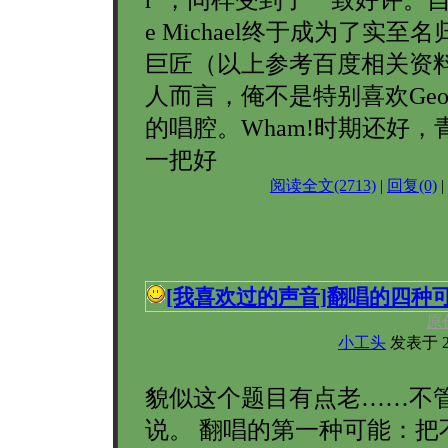
e Michael终于成为了实至
巨匠（以上参考百度相关资料
人而言，俺不是特别喜欢George
的唱腔。Wham!时期还好，
一把好
阅读全文(2713)
|
回复(0)
|
[我喜欢过的声音]
翻唱的四种
原
小工头
发表于 200
貌似这个题目有点老……不
说。 翻唱的第一种可能：把