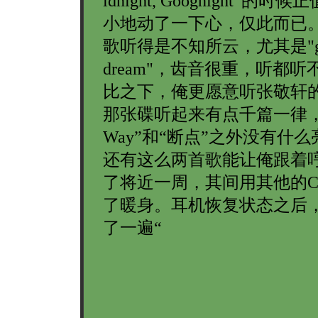
idnight, Goognight”的
小地动了一下心，仅此而已
歌听得是不知所云，尤其是"girl 
dream"，齿音很重，听都
比之下，俺更愿意听张敬轩的
那张碟听起来有点千篇一律，
Way”和“断点”之外没有什
还有这么两首歌能让俺跟着
了将近一周，其间用其他的C
了暖身。耳机恢复状态之后
了一遍“