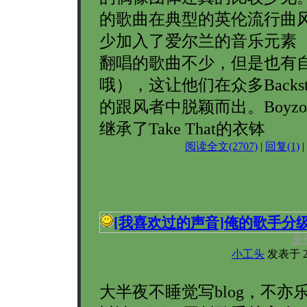
的歌曲在典型的英伦流行曲
少加入了爱尔兰的音乐元素
翻唱的歌曲不少，但是也有
哦），这让他们在众多Backstree
的跟风者中脱颖而出。Boyzo
继承了Take That的衣钵
阅读全文(2707)
|
回复(1)
|
[我喜欢过的声音]
俺的歌手分
原
小工头
发表于 200
大半夜不睡觉写blog，不亦