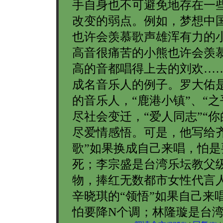
手自身也不可避免地存在一
改变的弱点。例如，梦想中
也许会羡慕歌声雄浑有力的
高音很痛苦的小熊也许会羡
高的音都唱得上去的刘欢…
成名音乐人的例子。罗大佑
的音乐人，“鹿港小镇”、“之
尽社会变迁，“爱人同志”“你
尽爱情感悟。可是，他写给齐
歌”如果换成自己来唱，怕是
死；李宗盛是台湾乐坛教父
物，捧红无数都市女性代言
辛晓琪的“领悟”如果自己来
怕要降N个调；林隆璇是台