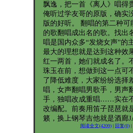
飘逸，把一首《离人》唱得
俺听过学友哥的原版，确实
版的好听。 翻唱的第二种可
的歌翻唱成出名的歌。找出
唱是国内众多“发烧女声”的
最大的理想就是达到这种效
红一两首，她们就成名了。
珠玉在前，想做到这一点可
了降低难度，大家纷纷选择
唱，女声翻唱男歌手，男声
手，独唱改成重唱……实在
改编配。前奏用笛子琵琶就
籁，换上钢琴吉他就是酒廊J
阅读全文(4209)
|
回复(0)
|