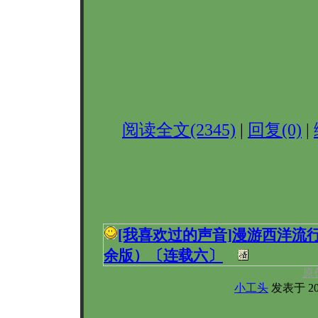
阅读全文(2345)
|
回复(0)
|
[我喜欢过的声音]
漫游西洋流
余版）〔连载六〕
原
小工头
发表于 2006