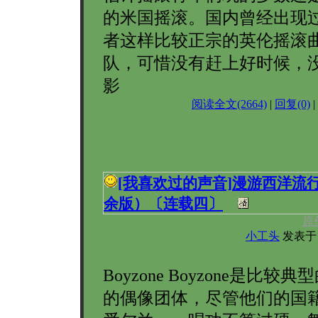
的米国摇滚。国内曾经出现
者这样比较正宗的英伦摇滚
队，可惜没有赶上好时候，
影
阅读全文(2664)
|
回复(0)
|
[我喜欢过的声音]
漫游西洋流
余版）〔连载四〕
原
小工头
发表于 20
Boyzone Boyzone是比较
的偶像团体，尽管他们的国