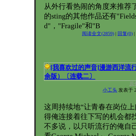
从外行看热闹的角度来推荐
的sting的其他作品还有"Fields 
d"，"Fragile"和"B
阅读全文(2859)
|
回复(0)
|
[我喜欢过的声音]
漫游西洋流
余版）〔连载二〕
原
小工头
发表于 200
这周持续地“让青春在岗位上
得俺连接着往下写的机会都
不多说，以只听流行的俺自
看George Michael～ George M