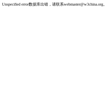
Unspecified error数据库出错，请联系webmaster@w3china.org。