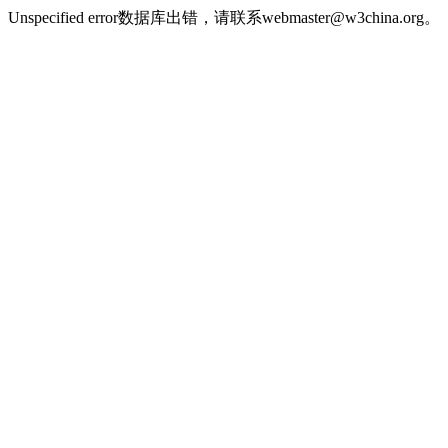
Unspecified error数据库出错，请联系webmaster@w3china.org。